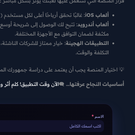
قرار المنصة التي ستعمل عليها لعبتك يؤثر بشكل مباشر عل
ألعاب iOS
: غالبًا تحقق أرباحًا أعلى لكل مستخدم (ARPU)، لكنها تحتاج ميزانية تطوير وتسويق أكبر.
ألعاب أندرويد
: تتيح لك الوصول إلى شريحة أوسع عا
مكثفة لضمان التوافق مع الأجهزة المختلفة.
التطبيقات الهجينة
: خيار ممتاز للشركات الناشئة
التكلفة والوقت.
💡 اختيار المنصة يجب أن يعتمد على دراسة جمهورك المسته
أساسيات النجاح عرفتها…
🗨️
الآن وقت التطبيق! كلم أثر وخل
الاسم