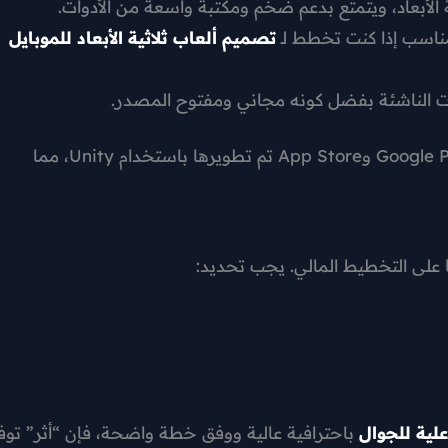
ية الأبعاد، ويتمتع بدعم ضخم ومكتبة واسعة من الأدوات.
مناسب إذا كنت تخطط لـ
تصميم ألعاب ثلاثية الأبعاد للموبايل
ات الناشئة بفضل كونه مجاني ومفتوح المصدر.
📊أكثر من 50% من ألعاب الموبايل الناجحة على متجر Google Play وApp Store تم تطويرها باستخدام Unity، مما
ًا على التخطيط المالي. يجب تحديد:
علية للجوال
باحترافية عالية ووفق خطة واضحة، فإن “أثر” توف