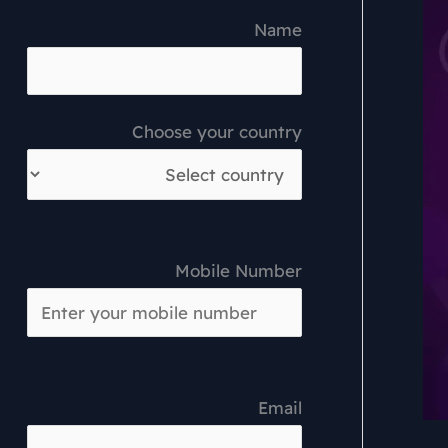
Name
Choose your country
Mobile Number
Email