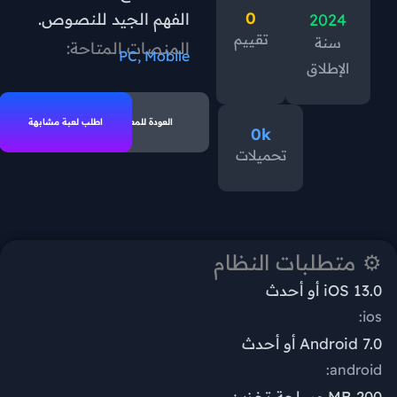
0
الفهم الجيد للنصوص.
2024
تقييم
سنة
المنصات المتاحة:
PC, Mobile
الإطلاق
العودة للمعرض
اطلب لعبة مشابهة
0
k
تحميلات
⚙️ متطلبات النظام
iOS 13.0 أو أحدث
ios:
Android 7.0 أو أحدث
android:
200 MB مساحة تخزين