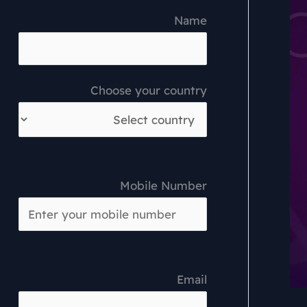
Name
Choose your country
Mobile Number
Email