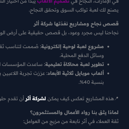
في الإمارات، النجاح في
تصميم الألعاب
يبدأ من اختيار ا
يصنع لك لعبة تواكب السوق وتحقق النجاح.
قصص نجاح ومشاريع نفذتها شركة أثر
نجاحنا ليس مجرد وعود، بل قصص حقيقية على أرض الوا
مشروع لعبة لوحية إلكترونية
: صُممت لتناسب ثقاف
وسائل الدفع المحلية.
تطوير لعبة محاكاة تعليمية
: ساعدت المؤسسات التع
ألعاب موبايل ثلاثية الأبعاد
: عززت تجربة اللاعبين
بنسبة 40%.
📍هذه المشاريع تعكس كيف يمكن
لشركة أثر
أن تقدم حلو
لماذا يثق بنا رواد الأعمال والمستثمرون؟
ثقة العملاء في أثر نابعة من مزيج من العوامل: