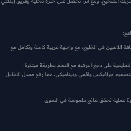
لشريك الصحيح. ومع أثر، تحصل على خبرة محلية وفريق إبداعي
قع:
ة اللاعبين في الخليج، مع واجهة عربية كاملة وتكامل مع
ليمية على دمج الترفيه مع التعلم بطريقة مبتكرة.
 بتصميم جرافيكس واقعي وديناميكي، مما رفع معدل التفاعل
لًا عملية تحقق نتائج ملموسة في السوق.