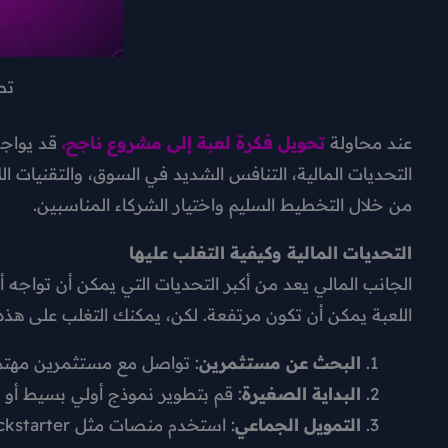
تط
عند محاولة
تحويل فكرة لعبة إلى مشروع ناجح،
قد يواجه
التحديات المالية، التنافس الشديد في السوق، والتقنيات ال
من خلال التخطيط السليم واختيار الشركاء المناسبين.
التحديات المالية وكيفية التغلب عليها
الجانب المالي يعد من أكبر التحديات التي يمكن أن تواجه أ
اللعبة يمكن أن تكون مرتفعة. لكن، يمكنك التغلب على هذه
البحث عن مستثمرين
: تواصل مع مستثمرين مهتمين 
البداية الصغيرة
: قم بتطوير نموذج أولي بسيط أو “MVP” (منتج قابل للاستخدام) لتجربة فكرة اللعبة أولا
التمويل الجماعي
: استخدم منصات مثل Kickstarter أو Indiegogo للحصول على تمويل جماعي.