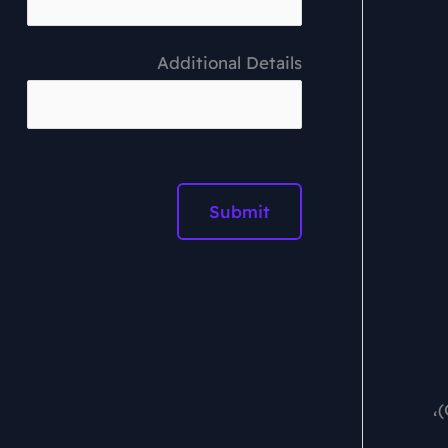
Additional Details
: يجب أن يبدأ كل مشروع بتخطيط دقيق. حدد نوع اللعبة، فكر في آليات اللعب (Game Mechanics)،