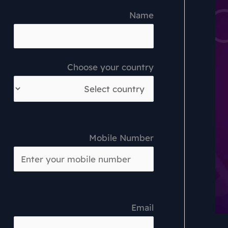
Name
Choose your country
Mobile Number
Email