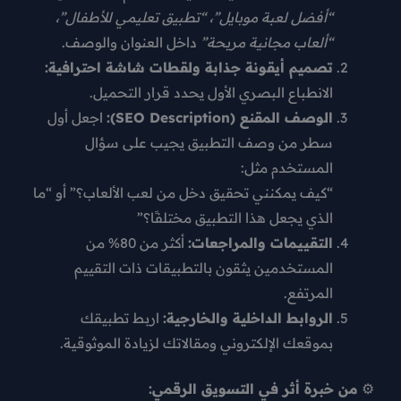
“أفضل لعبة موبايل”، “تطبيق تعليمي للأطفال”،
“ألعاب مجانية مربحة”
داخل العنوان والوصف.
تصميم أيقونة جذابة ولقطات شاشة احترافية:
الانطباع البصري الأول يحدد قرار التحميل.
الوصف المقنع (SEO Description):
اجعل أول
سطر من وصف التطبيق يجيب على سؤال
المستخدم مثل:
“كيف يمكنني تحقيق دخل من لعب الألعاب؟” أو “ما
الذي يجعل هذا التطبيق مختلفًا؟”
التقييمات والمراجعات:
أكثر من 80% من
المستخدمين يثقون بالتطبيقات ذات التقييم
المرتفع.
الروابط الداخلية والخارجية:
اربط تطبيقك
بموقعك الإلكتروني ومقالاتك
لزيادة الموثوقية.
⚙️
من خبرة أثر في التسويق الرقمي: