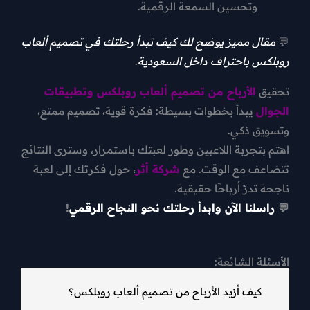
وتحسين السمعة الرقمية.
💬
مقال مميز يوضح لك كيف تبدأ رحلتك في تصميم ألعاب
روبلكس باحتراف داخل السعودية
.
تحقيق
الأرباح من تصميم ألعاب روبلكس وتطبيقات
الجوال
يبدأ بخطوات بسيطة: فكرة قوية، تصميم ممتع،
وتسويق ذكي.
اهتم بتجربة اللاعبين وطور لعبتك باستمرار، وسترى النتائج
تتضاعف مع الوقت.
مع
شركة أثر
، حول فكرتك إلى لعبة
ناجحة تدرّ أرباحًا حقيقية.
💬
راسلنا الآن وابدأ رحلتك نحو النجاح الرقمي
!
الأسئلة الشائعة:
كيف أزيد الأرباح من تصميم ألعاب روبلكس؟